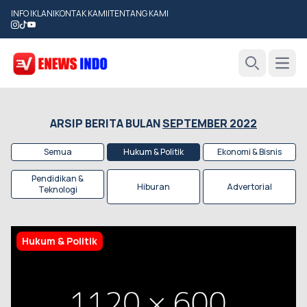
INFO IKLAN
|
KONTAK KAMI
|
TENTANG KAMI
Open
Search
ARSIP BERITA BULAN
SEPTEMBER 2022
Semua
Hukum & Politik
Ekonomi & Bisnis
Pendidikan &
Hiburan
Advertorial
Teknologi
Hukum & Politik