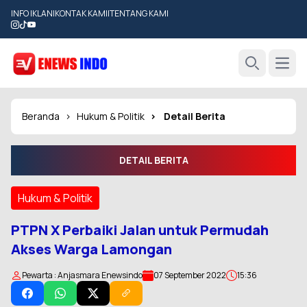
INFO IKLAN
|
KONTAK KAMI
|
TENTANG KAMI
Open
Search
Beranda
Hukum & Politik
Detail Berita
DETAIL BERITA
Hukum & Politik
PTPN X Perbaiki Jalan untuk Permudah
Akses Warga Lamongan
Pewarta : Anjasmara Enewsindo
07 September 2022
15:36