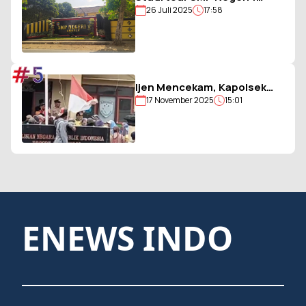
26 Juli 2025
17:58
Ambulu Gagal, Uang Iuran
Siswa Belum Dikembalikan
#5
Ijen Mencekam, Kapolsek
17 November 2025
15:01
Sempol Disandera, Bendera
Merah Putih Diturunkan
ENEWS INDO