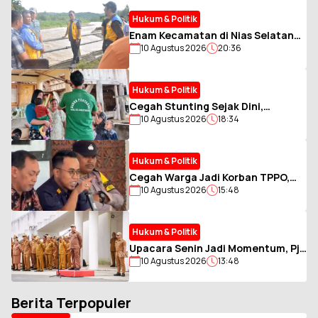
Hukum & Politik
Enam Kecamatan di Nias Selatan
10 Agustus 2026
20:36
Amblas, Pemkab Siapkan
Penanganan Darurat
Hukum & Politik
Cegah Stunting Sejak Dini,
10 Agustus 2026
18:34
Posyandu Hiliamaetaniha Perkuat
Pemantauan Kesehatan Ibu dan
Anak
Hukum & Politik
Cegah Warga Jadi Korban TPPO,
10 Agustus 2026
15:48
Imigrasi Jember Perkuat Edukasi
hingga Pelosok Desa
Hukum & Politik
Upacara Senin Jadi Momentum, Pj
10 Agustus 2026
13:48
Sekda Tagih Penyelesaian Temuan
BPK
Berita Terpopuler