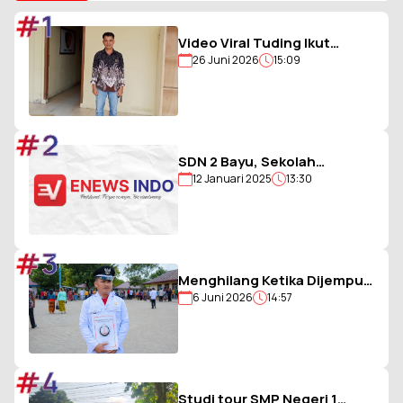
#1
Video Viral Tuding Ikut
26 Juni 2026
15:09
Memukul, Kades
Hiligambukha Buka Suara :
Saya Justru Amankan Anak
#2
SDN 2 Bayu, Sekolah
12 Januari 2025
13:30
Berjargon Guru 5G yang
Penuh Prestasi
#3
Menghilang Ketika Dijemput
6 Juni 2026
14:57
Paksa Polisi, Kades Balohao
Diminta Segera
Dinonaktifkan
#4
Studi tour SMP Negeri 1