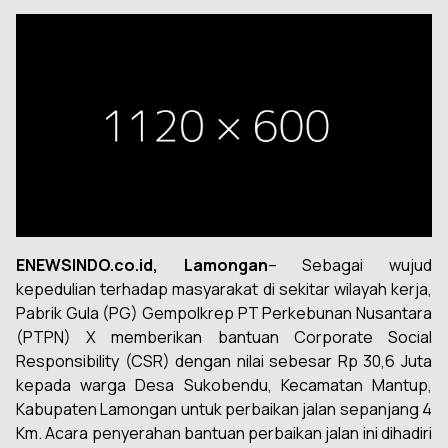
ENEWSINDO.co.id, Lamongan
– Sebagai wujud
kepedulian terhadap masyarakat di sekitar wilayah kerja,
Pabrik Gula (PG) Gempolkrep PT Perkebunan Nusantara
(PTPN) X memberikan bantuan Corporate Social
Responsibility (CSR) dengan nilai sebesar Rp 30,6 Juta
kepada warga Desa Sukobendu, Kecamatan Mantup,
Kabupaten Lamongan untuk perbaikan jalan sepanjang 4
Km. Acara penyerahan bantuan perbaikan jalan ini dihadiri