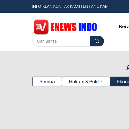
INFO IKLAN
|
KONTAK KAMI
|
TENTANG KAMI
Ber
Semua
Hukum & Politik
Ekono