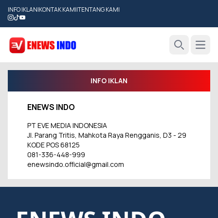
INFO IKLAN
|
KONTAK KAMI
|
TENTANG KAMI
Open
Search
INFO IKLAN
ENEWS INDO
PT EVE MEDIA INDONESIA
Jl. Parang Tritis, Mahkota Raya Rengganis, D3 - 29
KODE POS 68125
081-336-448-999
enewsindo.official@gmail.com