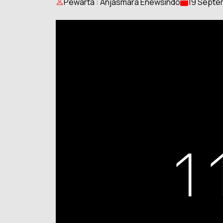
Pewarta : Anjasmara Enewsindo
19 Septe