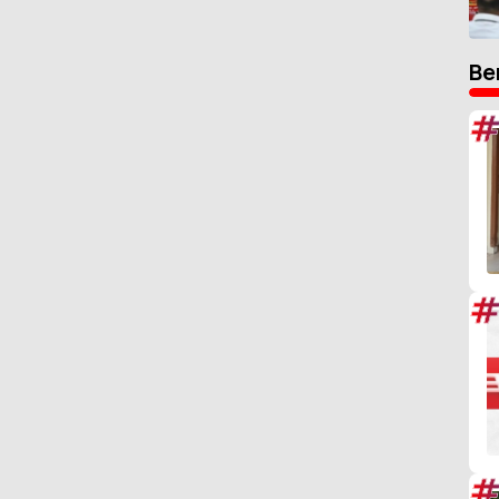
Be
#
#
#