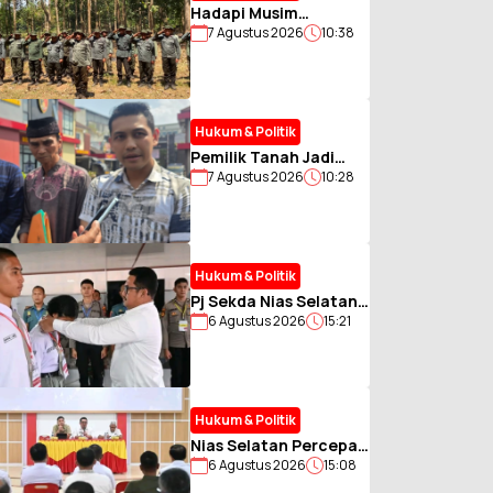
Hadapi Musim
7 Agustus 2026
10:38
Kemarau Perhutani
Bondowoso Gelar
Simulasi Karhutla dan
Patroli
Hukum & Politik
Pemilik Tanah Jadi
7 Agustus 2026
10:28
Terlapor, Kuasa Hukum
Minta Pembuktian
Akta Jual Beli
Hukum & Politik
Pj Sekda Nias Selatan
6 Agustus 2026
15:21
Gembleng Calon
Paskibraka, Tanamkan
Disiplin dan Jiwa
Pantang Menyerah
Hukum & Politik
Nias Selatan Percepat
6 Agustus 2026
15:08
Penataan Kawasan
Hutan, Pj Sekda