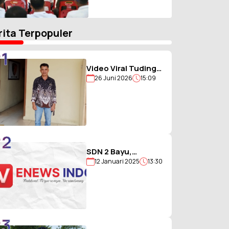
Libatkan Lintas
Instansi
rita Terpopuler
1
Video Viral Tuding
26 Juni 2026
15:09
Ikut Memukul,
Kades
Hiligambukha Buka
Suara : Saya Justru
Amankan Anak
2
SDN 2 Bayu,
12 Januari 2025
13:30
Sekolah Berjargon
Guru 5G yang
Penuh Prestasi
3