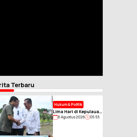
rita Terbaru
Hukum & Politik
Lima Hari di Kepulauan
6 Agustus 2026
05:55
Nias, Gubernur Sumut
Bawa Misi Percepat
Pembangunan