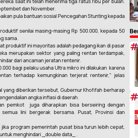
reka saat ini telah menerima tiga ratus ribu per bulan.
 Septembet dan November.
paikan pula bantuan sosial Pencegahan Stunting kepada
Be
Produktif senilai masing-masing Rp 500.000, kepada 50
ng sama.
#
produktif ini mayoritas adalah pedagang ikan di pasar
eka merupakan sektor yang paling rentan terdampak,
hindar dari ancaman jeratan rentenir.
00 bagi pelaku usaha Ultra mikro ini dilakukan
karena
entan terhadap kemungkinan terjerat rentenir," jelas
al yang diberikan tersebut, Gubernur Khofifah berharap
#
ngendalian angka inflasi di daerah.
an pemkot
juga diharapkan bisa berseiring dengan
 semua lini bergerak bersama. Pusat, Provinsi dan
ika program pemerintah pusat bisa turun lebih cepat,
t untuk menghindari _double data_ .