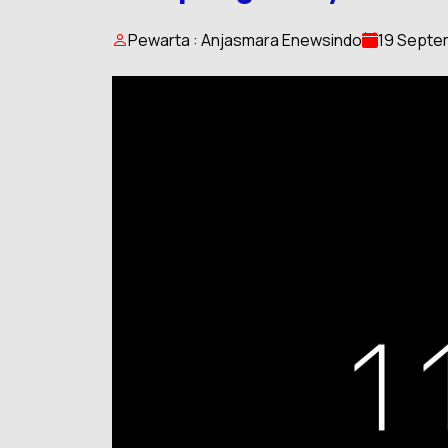
Pewarta : Anjasmara Enewsindo
19 Septe