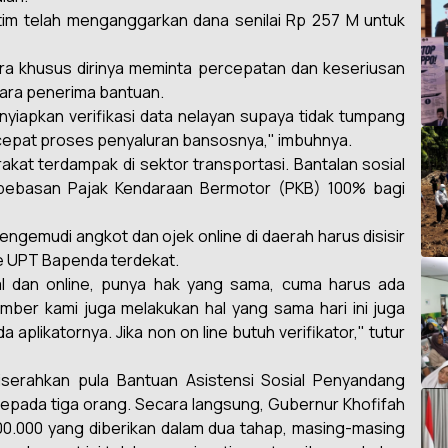
im telah menganggarkan dana senilai Rp 257 M untuk
ra khusus dirinya meminta percepatan dan keseriusan
para penerima bantuan.
enyiapkan verifikasi data nelayan supaya tidak tumpang
rcepat proses penyaluran bansosnya," imbuhnya.
akat terdampak di sektor transportasi. Bantalan sosial
bebasan Pajak Kendaraan Bermotor (PKB) 100% bagi
gemudi angkot dan ojek online di daerah harus disisir
 UPT Bapenda terdekat.
al dan online, punya hak yang sama, cuma harus ada
ember kami juga melakukan hal yang sama hari ini juga
 aplikatornya. Jika non on line butuh verifikator," tutur
diserahkan pula Bantuan Asistensi Sosial Penyandang
 kepada tiga orang. Secara langsung, Gubernur Khofifah
0.000 yang diberikan dalam dua tahap, masing-masing