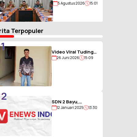
5 Agustus 2026
15:01
Matangkan Persiapan
HUT Kemerdekaan Ke-
81 RI, Tiga Agenda
Utama Disiapkan
rita Terpopuler
1
Video Viral Tuding
26 Juni 2026
15:09
Ikut Memukul,
Kades
Hiligambukha Buka
Suara : Saya Justru
Amankan Anak
2
SDN 2 Bayu,
12 Januari 2025
13:30
Sekolah Berjargon
Guru 5G yang
Penuh Prestasi