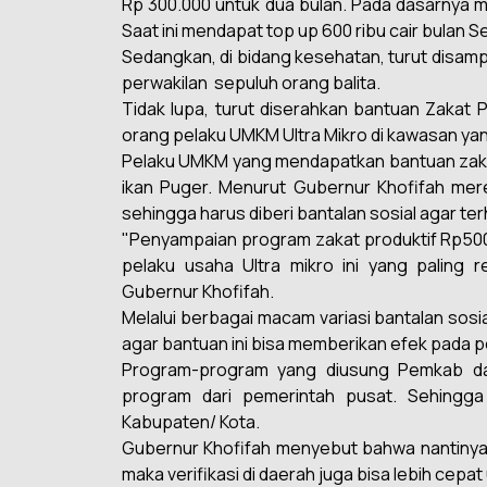
Rp 300.000 untuk dua bulan. Pada dasarnya me
Saat ini mendapat top up 600 ribu cair bulan
Sedangkan, di bidang kesehatan, turut disam
perwakilan
sepuluh orang balita.
Tidak lupa, turut diserahkan bantuan Zakat 
orang pelaku UMKM Ultra Mikro di kawasan ya
Pelaku UMKM yang mendapatkan bantuan zakat 
ikan Puger. Menurut Gubernur Khofifah mer
sehingga harus diberi bantalan sosial agar ter
"Penyampaian program zakat produktif Rp500.0
pelaku usaha Ultra mikro ini yang paling r
Gubernur Khofifah.
Melalui berbagai macam variasi bantalan sosi
agar bantuan ini bisa memberikan efek pada pe
Program-program yang diusung Pemkab d
program dari pemerintah pusat. Sehingga
Kabupaten/ Kota.
Gubernur Khofifah menyebut bahwa nantinya j
maka verifikasi di daerah juga bisa lebih cepa