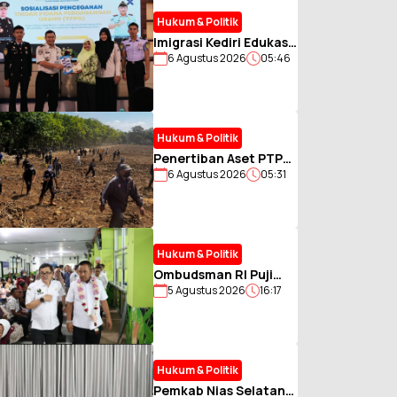
Hukum & Politik
Imigrasi Kediri Edukasi
6 Agustus 2026
05:46
Pelajar SMKN 2
Jombang Cegah TPPO
dan Kenalkan
POLTEKIMIPAS
Hukum & Politik
Penertiban Aset PTPN
6 Agustus 2026
05:31
I Regional 5 di Jember
Berlangsung Kondusif
Meski Sempat Ditolak
Warga
Hukum & Politik
Ombudsman RI Puji
5 Agustus 2026
16:17
Layanan RSD dr.
Soebandi, Sebut
Pasien Jadi Tolok Ukur
Utama
Hukum & Politik
Pemkab Nias Selatan