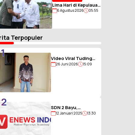
Lima Hari di Kepulauan
6 Agustus 2026
05:55
Nias, Gubernur Sumut
Bawa Misi Percepat
Pembangunan
rita Terpopuler
1
Video Viral Tuding
26 Juni 2026
15:09
Ikut Memukul,
Kades
Hiligambukha Buka
Suara : Saya Justru
Amankan Anak
2
SDN 2 Bayu,
12 Januari 2025
13:30
Sekolah Berjargon
Guru 5G yang
Penuh Prestasi