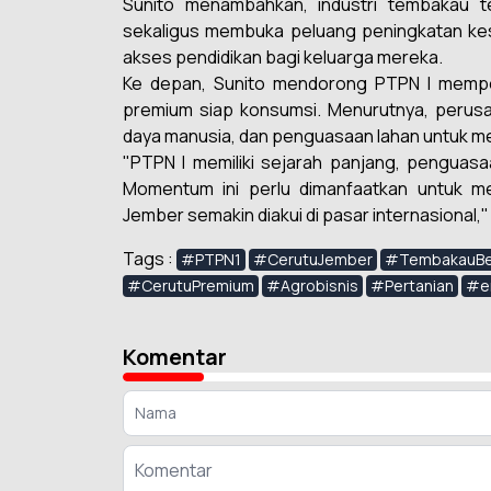
Sunito menambahkan, industri tembakau 
sekaligus membuka peluang peningkatan ke
akses pendidikan bagi keluarga mereka.
Ke depan, Sunito mendorong PTPN I memper
premium siap konsumsi. Menurutnya, perusa
daya manusia, dan penguasaan lahan untuk mem
"PTPN I memiliki sejarah panjang, penguas
Momentum ini perlu dimanfaatkan untuk me
Jember semakin diakui di pasar internasional,"
Tags :
#PTPN1
#CerutuJember
#TembakauBe
#CerutuPremium
#Agrobisnis
#Pertanian
#e
Komentar