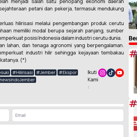
telah menjadi salah satu penopang ekonomi daerah
sejahteraan petani dan pekerja, termasuk mendukung
luas hilirisasi melalui pengembangan produk cerutu
haan memiliki modal berupa sejarah panjang, sumber
Be
perkuat posisi Indonesia dalam industri cerutu dunia.
aan lahan, dan tenaga agronomi yang berpengalaman.
#
mperkuat industri hilir sehingga kejayaan tembakau
 katanya. (*)
Ikuti
suki
#Hilirisasi
#Jember
#Ekspor
Kami
newsindoJember
:
#