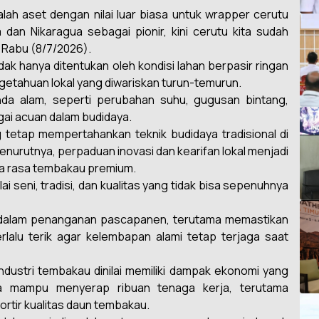
ah aset dengan nilai luar biasa untuk wrapper cerutu
 dan Nikaragua sebagai pionir, kini cerutu kita sudah
 Rabu (8/7/2026).
ak hanya ditentukan oleh kondisi lahan berpasir ringan
engetahuan lokal yang diwariskan turun-temurun.
da alam, seperti perubahan suhu, gugusan bintang,
gai acuan dalam budidaya.
tetap mempertahankan teknik budidaya tradisional di
nurutnya, perpaduan inovasi dan kearifan lokal menjadi
ita rasa tembakau premium.
ai seni, tradisi, dan kualitas yang tidak bisa sepenuhnya
n dalam penanganan pascapanen, terutama memastikan
lalu terik agar kelembapan alami tetap terjaga saat
ndustri tembakau dinilai memiliki dampak ekonomi yang
na mampu menyerap ribuan tenaga kerja, terutama
rtir kualitas daun tembakau.