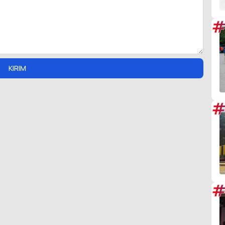
#
KIRIM
#
#