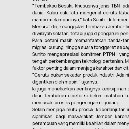
"Tembakau Besuki, khususnya jenis TBN, adal
dunia. Kalau dulu kita mengenal cerutu Kuba
mampu melampauinya," kata Sunito di Jember,
Menurut dia, keunggulan tembakau Jember tid
di wilayah selatan, tetapi juga dipengaruhi p
Para petani masih memanfaatkan tanda-tan
migrasi burung, hingga suara tonggeret seba
Sunito mengapresiasi komitmen PTPN I yang 
tengah perkembangan teknologi pertanian. Me
faktor penting dalam menjaga karakter dan c
"Cerutu bukan sekadar produk industri. Ada nil
digantikan oleh mesin," ujarnya.
Ia juga menekankan pentingnya kedisiplina
daun tembakau dipetik sebelum matahari ter
memasuki proses pengeringan di gudang.
Selain menjaga mutu produk, keberlanjutan i
signifikan bagi masyarakat Jember kare
perempuan yang memiliki keahlian dalam menyo