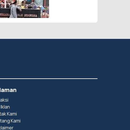
Bendera Merah
Putih Diturunkan
laman
aksi
 Iklan
tak Kami
tang Kami
claimer