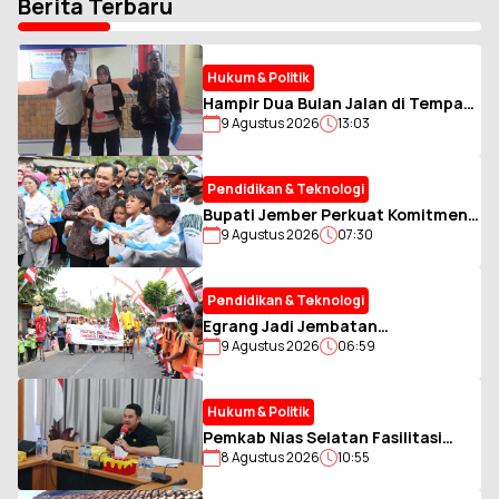
Berita Terbaru
Hukum & Politik
Hampir Dua Bulan Jalan di Tempat,
9 Agustus 2026
13:03
Kasus Teror Staf MTsN 1 Asahan
Masuk Babak Baru
Pendidikan & Teknologi
Bupati Jember Perkuat Komitmen
9 Agustus 2026
07:30
Penuhi Hak Anak melalui RBI
Pendidikan & Teknologi
Egrang Jadi Jembatan
9 Agustus 2026
06:59
Keberagaman di Ledokombo -
Jember
Hukum & Politik
Pemkab Nias Selatan Fasilitasi
8 Agustus 2026
10:55
Pengumpulan Zakat ASN Muslim,
Perkuat Sinergi dengan BAZNAS