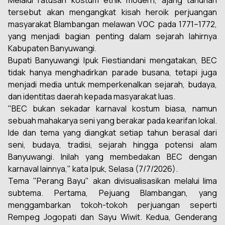
Melalui ratusan kostum etnik modern, ajang tahunan
tersebut akan mengangkat kisah heroik perjuangan
masyarakat Blambangan melawan VOC pada 1771–1772,
yang menjadi bagian penting dalam sejarah lahirnya
Kabupaten Banyuwangi.
Bupati Banyuwangi Ipuk Fiestiandani mengatakan, BEC
tidak hanya menghadirkan parade busana, tetapi juga
menjadi media untuk memperkenalkan sejarah, budaya,
dan identitas daerah kepada masyarakat luas.
"BEC bukan sekadar karnaval kostum biasa, namun
sebuah mahakarya seni yang berakar pada kearifan lokal.
Ide dan tema yang diangkat setiap tahun berasal dari
seni, budaya, tradisi, sejarah hingga potensi alam
Banyuwangi. Inilah yang membedakan BEC dengan
karnaval lainnya," kata Ipuk, Selasa (7/7/2026).
Tema "Perang Bayu" akan divisualisasikan melalui lima
subtema. Pertama, Pejuang Blambangan, yang
menggambarkan tokoh-tokoh perjuangan seperti
Rempeg Jogopati dan Sayu Wiwit. Kedua, Genderang