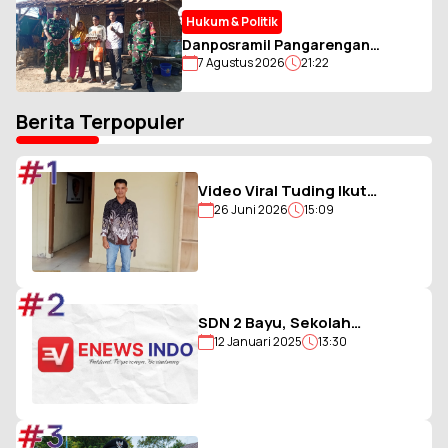
Hukum & Politik
Danposramil Pangarengan
7 Agustus 2026
21:22
Gandeng AWAS Salurkan Bantuan
kepada Warga Membutuhkan
Berita Terpopuler
#1
Video Viral Tuding Ikut
26 Juni 2026
15:09
Memukul, Kades
Hiligambukha Buka Suara :
Saya Justru Amankan Anak
#2
SDN 2 Bayu, Sekolah
12 Januari 2025
13:30
Berjargon Guru 5G yang
Penuh Prestasi
#3