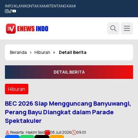
INFO IKLAN
|
KONTAK KAMI
|
TENTANG KAMI
Open
Search
Beranda
Hiburan
Detail Berita
DETAIL BERITA
Hiburan
BEC 2026 Siap Mengguncang Banyuwangi,
Perang Bayu Diangkat dalam Parade
Spektakuler
Pewarta : Hakim Said
08 Juli 2026
09:01