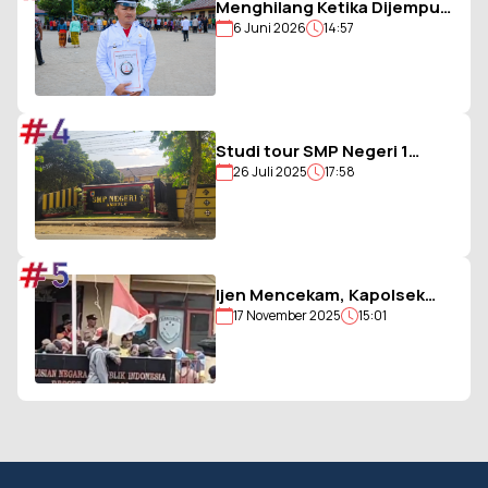
Menghilang Ketika Dijemput
6 Juni 2026
14:57
Paksa Polisi, Kades Balohao
Diminta Segera
Dinonaktifkan
#4
Studi tour SMP Negeri 1
26 Juli 2025
17:58
Ambulu Gagal, Uang Iuran
Siswa Belum Dikembalikan
#5
Ijen Mencekam, Kapolsek
17 November 2025
15:01
Sempol Disandera, Bendera
Merah Putih Diturunkan