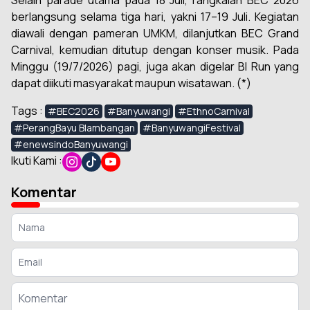
Selain parade utama pada 18 Juli, rangkaian BEC 2026
berlangsung selama tiga hari, yakni 17–19 Juli. Kegiatan
diawali dengan pameran UMKM, dilanjutkan BEC Grand
Carnival, kemudian ditutup dengan konser musik. Pada
Minggu (19/7/2026) pagi, juga akan digelar BI Run yang
dapat diikuti masyarakat maupun wisatawan. (*)
Tags :
#BEC2026
#Banyuwangi
#EthnoCarnival
#PerangBayu Blambangan
#BanyuwangiFestival
#enewsindoBanyuwangi
Ikuti Kami :
Komentar