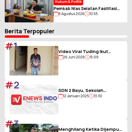
Hukum & Politik
Pemkab Nias Selatan Fasilitasi
8 Agustus 2026
10:55
Pengumpulan Zakat ASN Muslim,
Perkuat Sinergi dengan BAZNAS
Berita Terpopuler
#1
Video Viral Tuding Ikut
26 Juni 2026
15:09
Memukul, Kades
Hiligambukha Buka Suara :
Saya Justru Amankan Anak
#2
SDN 2 Bayu, Sekolah
12 Januari 2025
13:30
Berjargon Guru 5G yang
Penuh Prestasi
#3
Menghilang Ketika Dijemput