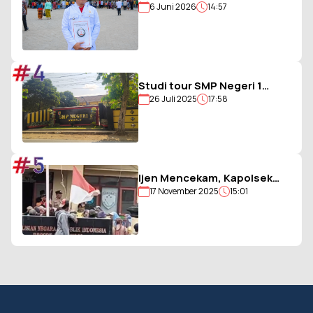
6 Juni 2026
14:57
Paksa Polisi, Kades Balohao
Diminta Segera
Dinonaktifkan
#4
Studi tour SMP Negeri 1
26 Juli 2025
17:58
Ambulu Gagal, Uang Iuran
Siswa Belum Dikembalikan
#5
Ijen Mencekam, Kapolsek
17 November 2025
15:01
Sempol Disandera, Bendera
Merah Putih Diturunkan