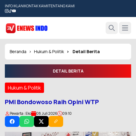
INFO IKLAN
|
KONTAK KAMI
|
TENTANG KAMI
Open
Search
Beranda
Hukum & Politik
Detail Berita
DETAIL BERITA
Hukum & Politik
PMI Bondowoso Raih Opini WTP
Pewarta : Eko
08 Juli 2026
09:10