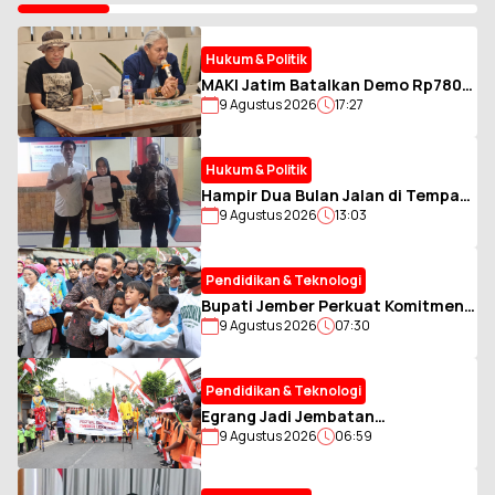
Hukum & Politik
MAKI Jatim Batalkan Demo Rp780
9 Agustus 2026
17:27
Miliar, Usai Bertemu Bupati Jember
Hukum & Politik
Hampir Dua Bulan Jalan di Tempat,
9 Agustus 2026
13:03
Kasus Teror Staf MTsN 1 Asahan
Masuk Babak Baru
Pendidikan & Teknologi
Bupati Jember Perkuat Komitmen
9 Agustus 2026
07:30
Penuhi Hak Anak melalui RBI
Pendidikan & Teknologi
Egrang Jadi Jembatan
9 Agustus 2026
06:59
Keberagaman di Ledokombo -
Jember