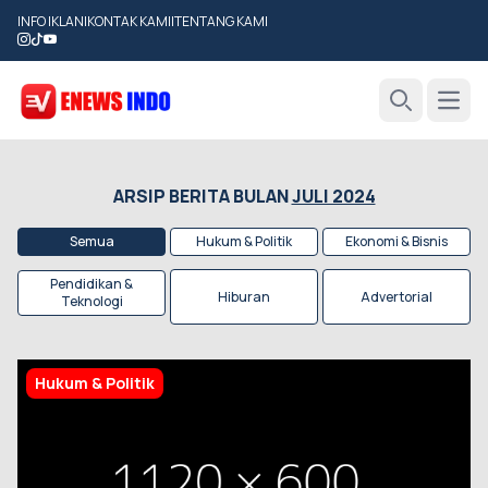
INFO IKLAN
|
KONTAK KAMI
|
TENTANG KAMI
Open
Search
ARSIP BERITA BULAN
JULI 2024
Semua
Hukum & Politik
Ekonomi & Bisnis
Pendidikan &
Hiburan
Advertorial
Teknologi
Hukum & Politik