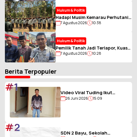
Aktivitas Warga
Hukum & Politik
Hadapi Musim Kemarau Perhutani
7 Agustus 2026
10:38
Bondowoso Gelar Simulasi
Karhutla dan Patroli
Hukum & Politik
Pemilik Tanah Jadi Terlapor, Kuasa
7 Agustus 2026
10:28
Hukum Minta Pembuktian Akta Jual
Beli
Berita Terpopuler
#1
Video Viral Tuding Ikut
26 Juni 2026
15:09
Memukul, Kades
Hiligambukha Buka Suara :
Saya Justru Amankan Anak
#2
SDN 2 Bayu, Sekolah