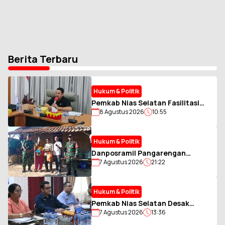
Berita Terbaru
Hukum & Politik
Pemkab Nias Selatan Fasilitasi
8 Agustus 2026
10:55
Pengumpulan Zakat ASN Muslim,
Perkuat Sinergi dengan BAZNAS
Hukum & Politik
Danposramil Pangarengan
7 Agustus 2026
21:22
Gandeng AWAS Salurkan Bantuan
kepada Warga Membutuhkan
Hukum & Politik
Pemkab Nias Selatan Desak
7 Agustus 2026
13:36
Tambahan Kuota LPG 3 Kg, Soroti
Antrean BBM yang Ganggu