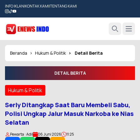
INFO IKLAN
|
KONTAK KAMI
|
TENTANG KAMI
Open
Search
Beranda
Hukum & Politik
Detail Berita
DETAIL BERITA
Hukum & Politik
Serly Ditangkap Saat Baru Membeli Sabu,
Polisi Ungkap Jalur Masuk Narkoba ke Nias
Selatan
Pewarta : Adil
06 Juni 2026
11:25