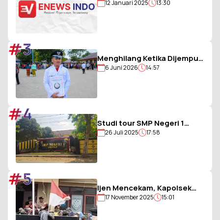
12 Januari 2025
13:30
Berjargon Guru 5G yang
Penuh Prestasi
#3
Menghilang Ketika Dijemput
6 Juni 2026
14:57
Paksa Polisi, Kades Balohao
Diminta Segera
Dinonaktifkan
#4
Studi tour SMP Negeri 1
26 Juli 2025
17:58
Ambulu Gagal, Uang Iuran
Siswa Belum Dikembalikan
#5
Ijen Mencekam, Kapolsek
17 November 2025
15:01
Sempol Disandera, Bendera
Merah Putih Diturunkan