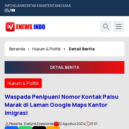
INFO IKLAN
|
KONTAK KAMI
|
TENTANG KAMI
Open
Search
Beranda
Hukum & Politik
Detail Berita
DETAIL BERITA
Hukum & Politik
Waspada Penipuan! Nomor Kontak Palsu
Marak di Laman Google Maps Kantor
Imigrasi
Pewarta : Evelyne Enewsindo
12 Agustus 2024
13:01