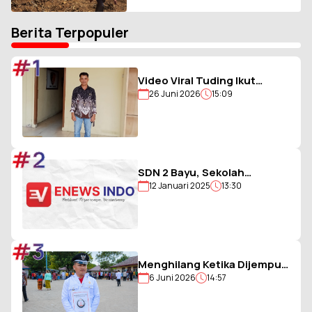
Meski Sempat Ditolak Warga
Berita Terpopuler
#1
Video Viral Tuding Ikut
26 Juni 2026
15:09
Memukul, Kades
Hiligambukha Buka Suara :
Saya Justru Amankan Anak
#2
SDN 2 Bayu, Sekolah
12 Januari 2025
13:30
Berjargon Guru 5G yang
Penuh Prestasi
#3
Menghilang Ketika Dijemput
6 Juni 2026
14:57
Paksa Polisi, Kades Balohao
Diminta Segera
Dinonaktifkan