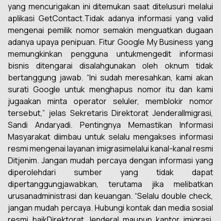
yang mencurigakan ini ditemukan saat ditelusuri melalui
aplikasi GetContact.Tidak adanya informasi yang valid
mengenai pemilik nomor semakin menguatkan dugaan
adanya upaya penipuan. Fitur Google My Business yang
memungkinkan pengguna untukmengedit informasi
bisnis ditengarai disalahgunakan oleh oknum tidak
bertanggung jawab. “Ini sudah meresahkan, kami akan
surati Google untuk menghapus nomor itu dan kami
jugaakan minta operator seluler, memblokir nomor
tersebut,” jelas Sekretaris Direktorat JenderalImigrasi,
Sandi Andaryadi. Pentingnya Memastikan Informasi
Masyarakat diimbau untuk selalu mengakses informasi
resmi mengenai layanan imigrasimelalui kanal-kanal resmi
Ditjenim. Jangan mudah percaya dengan informasi yang
diperolehdari sumber yang tidak dapat
dipertanggungjawabkan, terutama jika melibatkan
urusanadministrasi dan keuangan. “Selalu double check,
jangan mudah percaya. Hubungi kontak dan media sosial
resmi baikDirektorat Jenderal maupun kantor imigrasi.