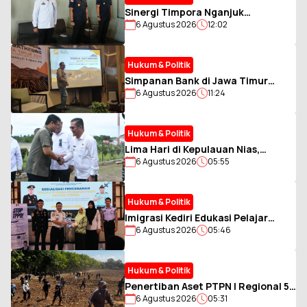
Sinergi Timpora Nganjuk
6 Agustus 2026
12:02
Diperkuat, Imigrasi Kediri
Optimalkan Pengawasan Orang
Asing
Hukum & Politik
Simpanan Bank di Jawa Timur
6 Agustus 2026
11:24
Bergeser ke Nominal Besar,
Rekening di Bawah Rp2 Miliar
Tetap Dominan
Hukum & Politik
Lima Hari di Kepulauan Nias,
6 Agustus 2026
05:55
Gubernur Sumut Bawa Misi
Percepat Pembangunan
Hukum & Politik
Imigrasi Kediri Edukasi Pelajar
6 Agustus 2026
05:46
SMKN 2 Jombang Cegah TPPO dan
Kenalkan POLTEKIMIPAS
Hukum & Politik
Penertiban Aset PTPN I Regional 5
6 Agustus 2026
05:31
di Jember Berlangsung Kondusif