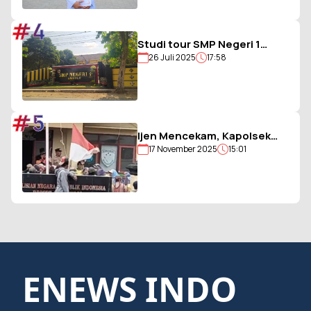
#4
Studi tour SMP Negeri 1
26 Juli 2025
17:58
Ambulu Gagal, Uang Iuran
Siswa Belum Dikembalikan
#5
Ijen Mencekam, Kapolsek
17 November 2025
15:01
Sempol Disandera, Bendera
Merah Putih Diturunkan
ENEWS INDO