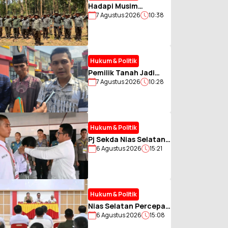
Hadapi Musim
7 Agustus 2026
10:38
Kemarau Perhutani
Bondowoso Gelar
Simulasi Karhutla dan
Patroli
Hukum & Politik
Pemilik Tanah Jadi
7 Agustus 2026
10:28
Terlapor, Kuasa Hukum
Minta Pembuktian
Akta Jual Beli
Hukum & Politik
Pj Sekda Nias Selatan
6 Agustus 2026
15:21
Gembleng Calon
Paskibraka, Tanamkan
Disiplin dan Jiwa
Pantang Menyerah
Hukum & Politik
Nias Selatan Percepat
6 Agustus 2026
15:08
Penataan Kawasan
Hutan, Pj Sekda