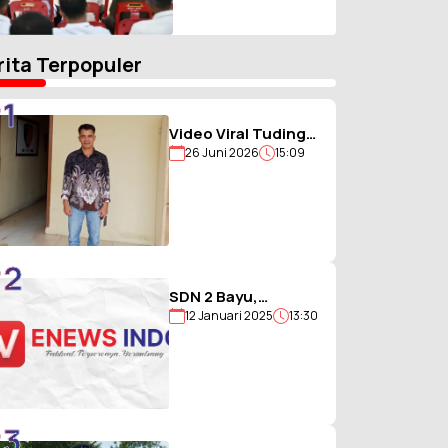
Libatkan Lintas
Instansi
rita Terpopuler
1
Video Viral Tuding
26 Juni 2026
15:09
Ikut Memukul,
Kades
Hiligambukha Buka
Suara : Saya Justru
Amankan Anak
2
SDN 2 Bayu,
12 Januari 2025
13:30
Sekolah Berjargon
Guru 5G yang
Penuh Prestasi
3