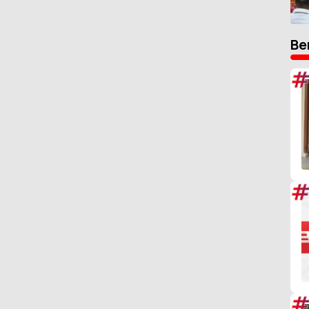
Be
#
#
#