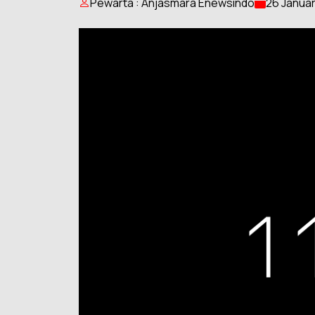
Pewarta : Anjasmara Enewsindo
26 Januar