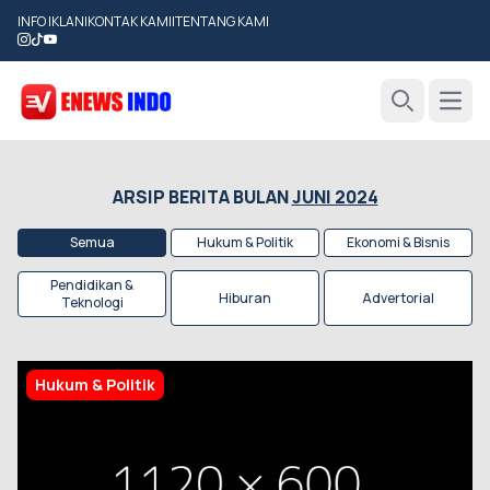
INFO IKLAN
|
KONTAK KAMI
|
TENTANG KAMI
Open
Search
ARSIP BERITA BULAN
JUNI 2024
Semua
Hukum & Politik
Ekonomi & Bisnis
Pendidikan &
Hiburan
Advertorial
Teknologi
Hukum & Politik