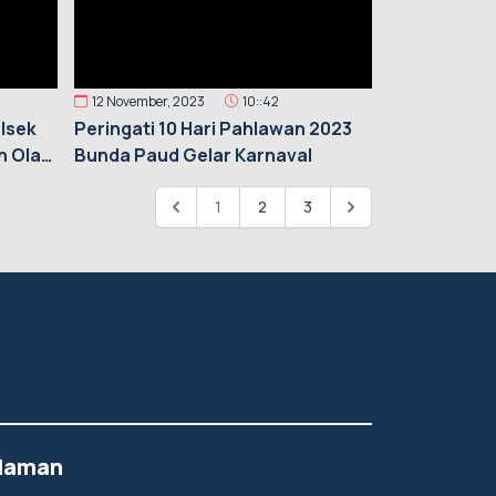
12 November, 2023
10::42
olsek
Peringati 10 Hari Pahlawan 2023
n Olah
Bunda Paud Gelar Karnaval
1
2
3
laman