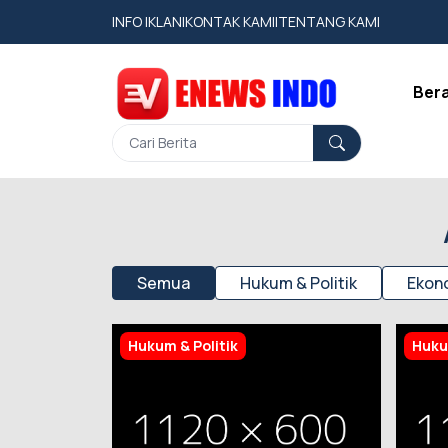
INFO IKLAN
|
KONTAK KAMI
|
TENTANG KAMI
Ber
Semua
Hukum & Politik
Ekono
Hukum & Politik
Huku