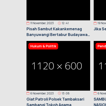
11 November, 2023
12::41
19 No
Pisah Sambut Kakankemenag
Jika S
Banyuwangi Bertabur Budayawan
dan Sastrawan
Hukum & Politik
Pend
6 November, 2023
13::08
6 Nov
Giat Patroli Polsek Tambaksari
SAMBU
Sambangi Tokoh Agama
NASIO