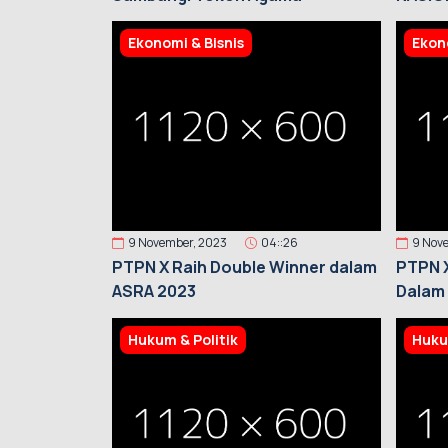
KESEH
Ekonomi & Bisnis
Ekono
9 November, 2023
04::26
9 Nov
PTPN X Raih Double Winner dalam
PTPN X
ASRA 2023
Dalam
Hukum & Politik
Huku