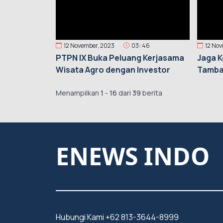
12 November, 2023
03::46
12 No
PTPN IX Buka Peluang Kerjasama
Jaga K
Wisata Agro dengan Investor
Tambak
Menampilkan
1
-
16
dari
39
berita
ENEWS INDO
Hubungi Kami +62 813-3644-8999