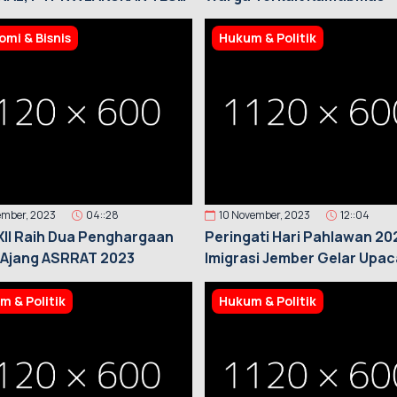
ATAN 475 KARYAWAN
mi & Bisnis
Hukum & Politik
ember, 2023
04::28
10 November, 2023
12::04
II Raih Dua Penghargaan
Peringati Hari Pahlawan 20
 Ajang ASRRAT 2023
Imigrasi Jember Gelar Upa
m & Politik
Hukum & Politik