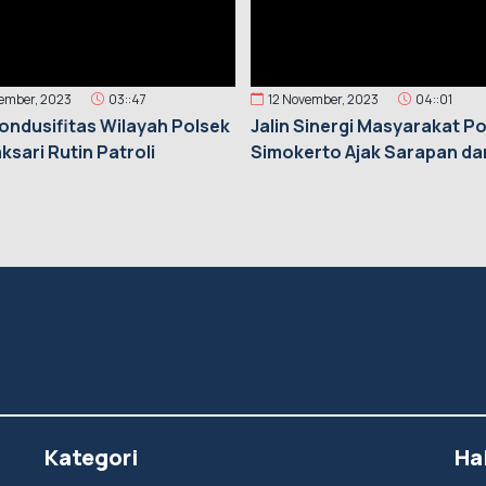
vember, 2023
03::47
12 November, 2023
04::01
ondusifitas Wilayah Polsek
Jalin Sinergi Masyarakat P
sari Rutin Patroli
Simokerto Ajak Sarapan da
Raga Bersama
Kategori
Ha