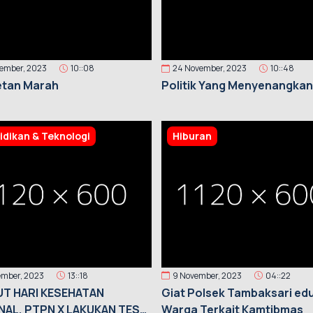
vember, 2023
10::08
24 November, 2023
10::48
etan Marah
Politik Yang Menyenangka
idikan & Teknologi
Hiburan
ember, 2023
13::18
9 November, 2023
04::22
T HARI KESEHATAN
Giat Polsek Tambaksari ed
NAL, PTPN X LAKUKAN TES
Warga Terkait Kamtibmas