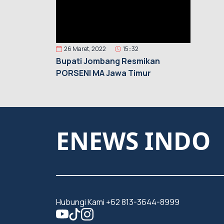
26 Maret, 2022
15::32
Bupati Jombang Resmikan
PORSENI MA Jawa Timur
ENEWS INDO
Hubungi Kami +62 813-3644-8999