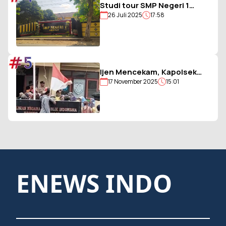
Studi tour SMP Negeri 1
26 Juli 2025
17:58
Ambulu Gagal, Uang Iuran
Siswa Belum Dikembalikan
#5
Ijen Mencekam, Kapolsek
17 November 2025
15:01
Sempol Disandera, Bendera
Merah Putih Diturunkan
ENEWS INDO