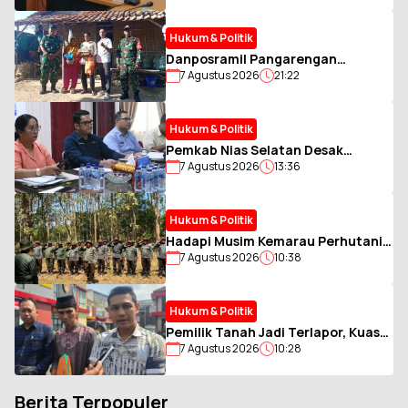
Perkuat Sinergi dengan BAZNAS
Hukum & Politik
Danposramil Pangarengan
7 Agustus 2026
21:22
Gandeng AWAS Salurkan Bantuan
kepada Warga Membutuhkan
Hukum & Politik
Pemkab Nias Selatan Desak
7 Agustus 2026
13:36
Tambahan Kuota LPG 3 Kg, Soroti
Antrean BBM yang Ganggu
Aktivitas Warga
Hukum & Politik
Hadapi Musim Kemarau Perhutani
7 Agustus 2026
10:38
Bondowoso Gelar Simulasi
Karhutla dan Patroli
Hukum & Politik
Pemilik Tanah Jadi Terlapor, Kuasa
7 Agustus 2026
10:28
Hukum Minta Pembuktian Akta Jual
Beli
Berita Terpopuler