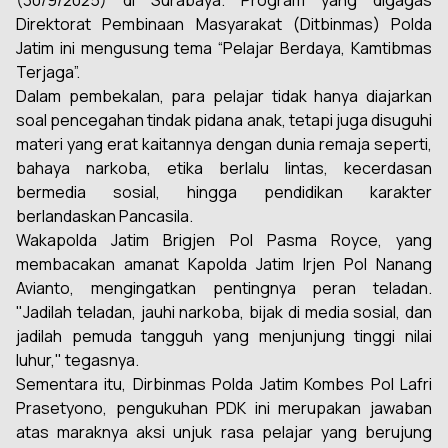
(30/9/2025) di Surabaya. Program yang digagas
Direktorat Pembinaan Masyarakat (Ditbinmas) Polda
Jatim ini mengusung tema “Pelajar Berdaya, Kamtibmas
Terjaga”.
Dalam pembekalan, para pelajar tidak hanya diajarkan
soal pencegahan tindak pidana anak, tetapi juga disuguhi
materi yang erat kaitannya dengan dunia remaja seperti,
bahaya narkoba, etika berlalu lintas, kecerdasan
bermedia sosial, hingga pendidikan karakter
berlandaskan Pancasila.
Wakapolda Jatim Brigjen Pol Pasma Royce, yang
membacakan amanat Kapolda Jatim Irjen Pol Nanang
Avianto, mengingatkan pentingnya peran teladan.
"Jadilah teladan, jauhi narkoba, bijak di media sosial, dan
jadilah pemuda tangguh yang menjunjung tinggi nilai
luhur," tegasnya.
Sementara itu, Dirbinmas Polda Jatim Kombes Pol Lafri
Prasetyono, pengukuhan PDK ini merupakan jawaban
atas maraknya aksi unjuk rasa pelajar yang berujung