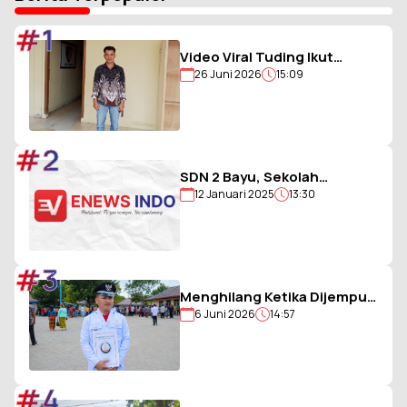
#1
Video Viral Tuding Ikut
26 Juni 2026
15:09
Memukul, Kades
Hiligambukha Buka Suara :
Saya Justru Amankan Anak
#2
SDN 2 Bayu, Sekolah
12 Januari 2025
13:30
Berjargon Guru 5G yang
Penuh Prestasi
#3
Menghilang Ketika Dijemput
6 Juni 2026
14:57
Paksa Polisi, Kades Balohao
Diminta Segera
Dinonaktifkan
#4