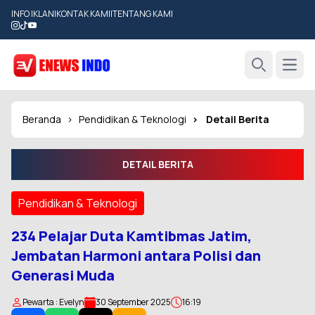
INFO IKLAN
|
KONTAK KAMI
|
TENTANG KAMI
Open
Search
Beranda
Pendidikan & Teknologi
Detail Berita
DETAIL BERITA
Pendidikan & Teknologi
234 Pelajar Duta Kamtibmas Jatim,
Jembatan Harmoni antara Polisi dan
Generasi Muda
Pewarta : Evelyn
30 September 2025
16:19