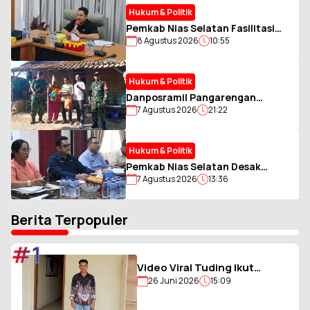
Hukum & Politik
Pemkab Nias Selatan Fasilitasi
8 Agustus 2026
10:55
Pengumpulan Zakat ASN Muslim,
Perkuat Sinergi dengan BAZNAS
Hukum & Politik
Danposramil Pangarengan
7 Agustus 2026
21:22
Gandeng AWAS Salurkan Bantuan
kepada Warga Membutuhkan
Hukum & Politik
Pemkab Nias Selatan Desak
7 Agustus 2026
13:36
Tambahan Kuota LPG 3 Kg, Soroti
Antrean BBM yang Ganggu
Aktivitas Warga
Berita Terpopuler
#1
Video Viral Tuding Ikut
26 Juni 2026
15:09
Memukul, Kades
Hiligambukha Buka Suara :