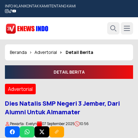
INFO IKLAN
|
KONTAK KAMI
|
TENTANG KAMI
Open
Search
Beranda
Advertorial
Detail Berita
DETAIL BERITA
Advertorial
Dies Natalis SMP Negeri 3 Jember, Dari
Alumni Untuk Almamater
Pewarta : Evelyn
07 September 2025
10:56