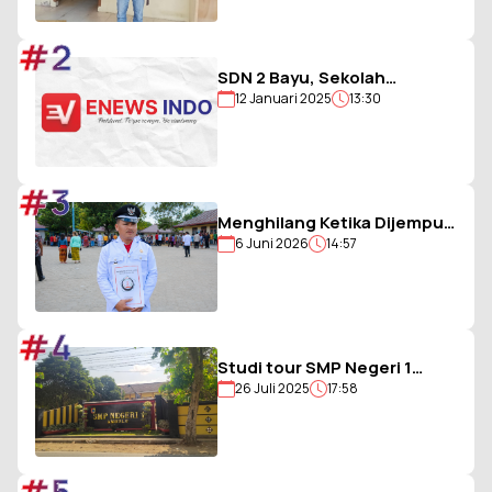
Saya Justru Amankan Anak
#2
SDN 2 Bayu, Sekolah
12 Januari 2025
13:30
Berjargon Guru 5G yang
Penuh Prestasi
#3
Menghilang Ketika Dijemput
6 Juni 2026
14:57
Paksa Polisi, Kades Balohao
Diminta Segera
Dinonaktifkan
#4
Studi tour SMP Negeri 1
26 Juli 2025
17:58
Ambulu Gagal, Uang Iuran
Siswa Belum Dikembalikan