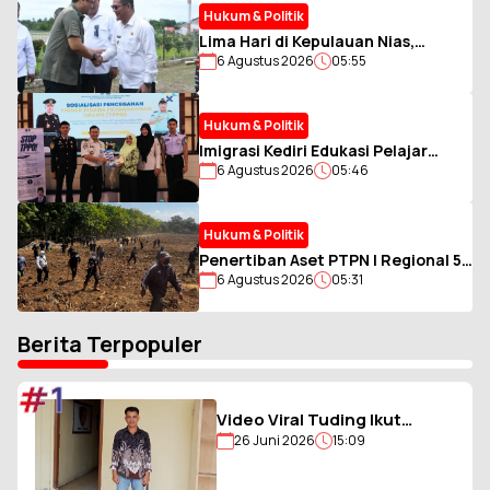
Tetap Dominan
Hukum & Politik
Lima Hari di Kepulauan Nias,
6 Agustus 2026
05:55
Gubernur Sumut Bawa Misi
Percepat Pembangunan
Hukum & Politik
Imigrasi Kediri Edukasi Pelajar
6 Agustus 2026
05:46
SMKN 2 Jombang Cegah TPPO dan
Kenalkan POLTEKIMIPAS
Hukum & Politik
Penertiban Aset PTPN I Regional 5
6 Agustus 2026
05:31
di Jember Berlangsung Kondusif
Meski Sempat Ditolak Warga
Berita Terpopuler
#1
Video Viral Tuding Ikut
26 Juni 2026
15:09
Memukul, Kades
Hiligambukha Buka Suara :