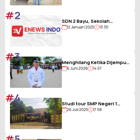
Saya Justru Amankan Anak
#2
SDN 2 Bayu, Sekolah
12 Januari 2025
13:30
Berjargon Guru 5G yang
Penuh Prestasi
#3
Menghilang Ketika Dijemput
6 Juni 2026
14:57
Paksa Polisi, Kades Balohao
Diminta Segera
Dinonaktifkan
#4
Studi tour SMP Negeri 1
26 Juli 2025
17:58
Ambulu Gagal, Uang Iuran
Siswa Belum Dikembalikan
#5