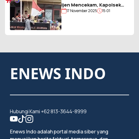
Ijen Mencekam, Kapolsek
17 November 2025
15:01
Sempol Disandera, Bendera
Merah Putih Diturunkan
ENEWS INDO
Hubungi Kami +62 813-3644-8999
Enews Indo adalah portal media siber yang