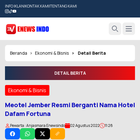
INFO IKLAN
|
KONTAK KAMI
|
TENTANG KAMI
Open
Search
Beranda
Ekonomi & Bisnis
Detail Berita
DETAIL BERITA
Ekonomi & Bisnis
Meotel Jember Resmi Berganti Nama Hotel
Dafam Fortuna
Pewarta : Anjasmara Enewsindo
02 Agustus 2022
11:28