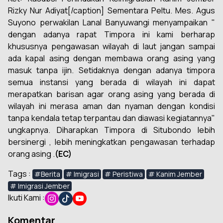
Rizky Nur Adiyat[/caption] Sementara Peltu. Mes. Agus
Suyono perwakilan Lanal Banyuwangi menyampaikan "
dengan adanya rapat Timpora ini kami berharap
khususnya pengawasan wilayah di laut jangan sampai
ada kapal asing dengan membawa orang asing yang
masuk tanpa ijin. Setidaknya dengan adanya timpora
semua instansi yang berada di wilayah ini dapat
merapatkan barisan agar orang asing yang berada di
wilayah ini merasa aman dan nyaman dengan kondisi
tanpa kendala tetap terpantau dan diawasi kegiatannya"
ungkapnya. Diharapkan Timpora di Situbondo lebih
bersinergi , lebih meningkatkan pengawasan terhadap
orang asing .
(EC)
Tags :
#Berita
# Imigrasi
# Peristiwa
# Kanim Jember
# Imigrasi Jember
Ikuti Kami :
Komentar