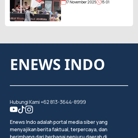
17 November 2025
15:01
Sempol Disandera, Bendera
Merah Putih Diturunkan
ENEWS INDO
Hubungi Kami +62 813-3644-8999
Enews Indo adalah portal media siber yang
menyajikan berita faktual, terpercaya, dan
berimbang dari berbagai penjuru daerah di