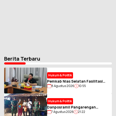
Berita Terbaru
Hukum & Politik
Pemkab Nias Selatan Fasilitasi
8 Agustus 2026
10:55
Pengumpulan Zakat ASN Muslim,
Perkuat Sinergi dengan BAZNAS
Hukum & Politik
Danposramil Pangarengan
7 Agustus 2026
21:22
Gandeng AWAS Salurkan Bantuan