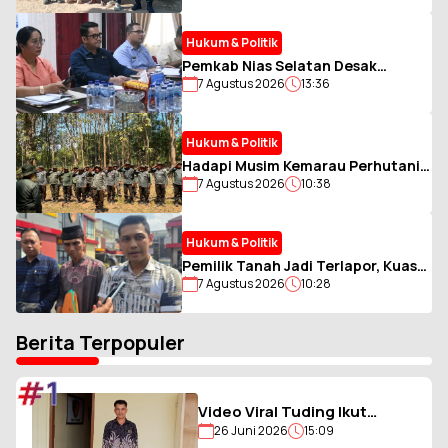
kepada Warga Membutuhkan
Hukum & Politik
Pemkab Nias Selatan Desak
7 Agustus 2026
13:36
Tambahan Kuota LPG 3 Kg, Soroti
Antrean BBM yang Ganggu
Aktivitas Warga
Hukum & Politik
Hadapi Musim Kemarau Perhutani
7 Agustus 2026
10:38
Bondowoso Gelar Simulasi
Karhutla dan Patroli
Hukum & Politik
Pemilik Tanah Jadi Terlapor, Kuasa
7 Agustus 2026
10:28
Hukum Minta Pembuktian Akta Jual
Beli
Berita Terpopuler
#1
Video Viral Tuding Ikut
26 Juni 2026
15:09
Memukul, Kades