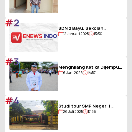
Hiligambukha Buka Suara :
Saya Justru Amankan Anak
#2
SDN 2 Bayu, Sekolah
12 Januari 2025
13:30
Berjargon Guru 5G yang
Penuh Prestasi
#3
Menghilang Ketika Dijemput
6 Juni 2026
14:57
Paksa Polisi, Kades Balohao
Diminta Segera
Dinonaktifkan
#4
Studi tour SMP Negeri 1
26 Juli 2025
17:58
Ambulu Gagal, Uang Iuran
Siswa Belum Dikembalikan