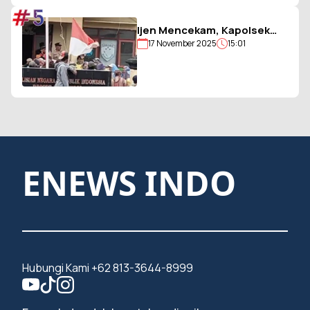
#5
Ijen Mencekam, Kapolsek
17 November 2025
15:01
Sempol Disandera, Bendera
Merah Putih Diturunkan
ENEWS INDO
Hubungi Kami +62 813-3644-8999