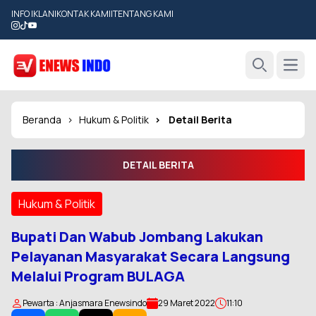
INFO IKLAN
|
KONTAK KAMI
|
TENTANG KAMI
Open
Search
Beranda
Hukum & Politik
Detail Berita
DETAIL BERITA
Hukum & Politik
Bupati Dan Wabub Jombang Lakukan
Pelayanan Masyarakat Secara Langsung
Melalui Program BULAGA
Pewarta : Anjasmara Enewsindo
29 Maret 2022
11:10