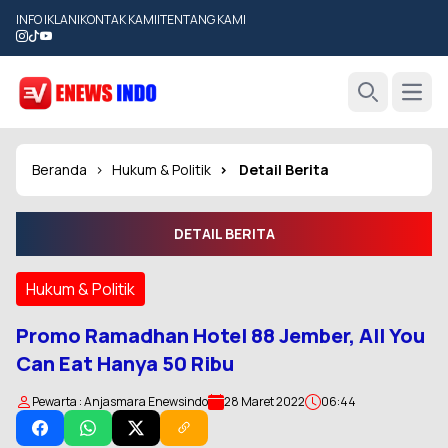
INFO IKLAN
|
KONTAK KAMI
|
TENTANG KAMI
Open
Search
Beranda
Hukum & Politik
Detail Berita
DETAIL BERITA
Hukum & Politik
Promo Ramadhan Hotel 88 Jember, All You
Can Eat Hanya 50 Ribu
Pewarta : Anjasmara Enewsindo
28 Maret 2022
06:44