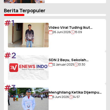
RI, Tiga Agenda Utama Disiapkan
Berita Terpopuler
#1
Video Viral Tuding Ikut
26 Juni 2026
15:09
Memukul, Kades
Hiligambukha Buka Suara :
Saya Justru Amankan Anak
#2
SDN 2 Bayu, Sekolah
12 Januari 2025
13:30
Berjargon Guru 5G yang
Penuh Prestasi
#3
Menghilang Ketika Dijemput
6 Juni 2026
14:57
Paksa Polisi, Kades Balohao
Diminta Segera
Dinonaktifkan