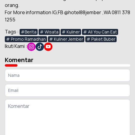
orang.
For More information IG,FB @hotel88jember ,WA 0811 378
1255
Tags :
#Berita
# Wisata
# Kuliner
# All You Can Eat
# Promo Ramadhan
# Kuliner Jember
# Paket Buber
Ikuti Kami :
Komentar