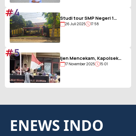
#4
Studi tour SMP Negeri 1
26 Juli 2025
17:58
Ambulu Gagal, Uang Iuran
Siswa Belum Dikembalikan
#5
Ijen Mencekam, Kapolsek
17 November 2025
15:01
Sempol Disandera, Bendera
Merah Putih Diturunkan
ENEWS INDO