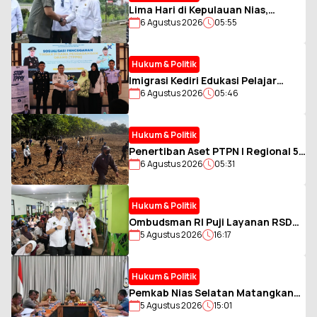
Lima Hari di Kepulauan Nias,
6 Agustus 2026
05:55
Gubernur Sumut Bawa Misi
Percepat Pembangunan
Hukum & Politik
Imigrasi Kediri Edukasi Pelajar
6 Agustus 2026
05:46
SMKN 2 Jombang Cegah TPPO dan
Kenalkan POLTEKIMIPAS
Hukum & Politik
Penertiban Aset PTPN I Regional 5
6 Agustus 2026
05:31
di Jember Berlangsung Kondusif
Meski Sempat Ditolak Warga
Hukum & Politik
Ombudsman RI Puji Layanan RSD
5 Agustus 2026
16:17
dr. Soebandi, Sebut Pasien Jadi
Tolok Ukur Utama
Hukum & Politik
Pemkab Nias Selatan Matangkan
5 Agustus 2026
15:01
Persiapan HUT Kemerdekaan Ke-81