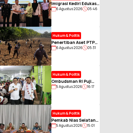
Imigrasi Kediri Edukasi
6 Agustus 2026
05:46
Pelajar SMKN 2
Jombang Cegah TPPO
dan Kenalkan
POLTEKIMIPAS
Hukum & Politik
Penertiban Aset PTPN
6 Agustus 2026
05:31
I Regional 5 di Jember
Berlangsung Kondusif
Meski Sempat Ditolak
Warga
Hukum & Politik
Ombudsman RI Puji
5 Agustus 2026
16:17
Layanan RSD dr.
Soebandi, Sebut
Pasien Jadi Tolok Ukur
Utama
Hukum & Politik
Pemkab Nias Selatan
5 Agustus 2026
15:01
Matangkan Persiapan
HUT Kemerdekaan Ke-