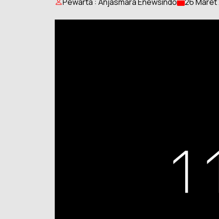
Pewarta : Anjasmara Enewsindo
26 Maret