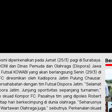
Be
smi diperkenalkan pada Jumat (25/3) pagi di Surabaya.
KONI dan Dinas Pemuda dan Olahraga (Dispora) Jawa
n Futsal KOWABI yang akan berlangsung Senin (29/3) di
 diresmikan oleh Kadispora Jatim Pulung Chausar.
rsahabatan dengan tim Futsal Dispora Jatim. "Selamat
ora Jatim. Junjung sportivitas sepanjang turnamen,"
n skuad Kompor FC. Pasalnya tim yang dipoles Robert
etiap hari berkecimpung di dunia olahraga. "Seharusnya
isi Wartawan Olahraga juga," sebutnya. Perkenalan skuad