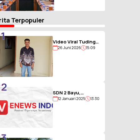
81 RI, Tiga Agenda
Utama Disiapkan
rita Terpopuler
1
Video Viral Tuding
26 Juni 2026
15:09
Ikut Memukul,
Kades
Hiligambukha Buka
Suara : Saya Justru
Amankan Anak
2
SDN 2 Bayu,
12 Januari 2025
13:30
Sekolah Berjargon
Guru 5G yang
Penuh Prestasi
3