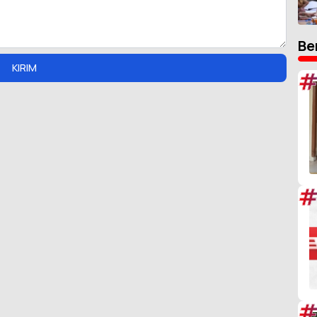
Be
KIRIM
#
#
#