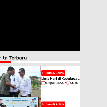
rita Terbaru
Hukum & Politik
Lima Hari di Kepulauan
6 Agustus 2026
05:55
Nias, Gubernur Sumut
Bawa Misi Percepat
Pembangunan
Hukum & Politik