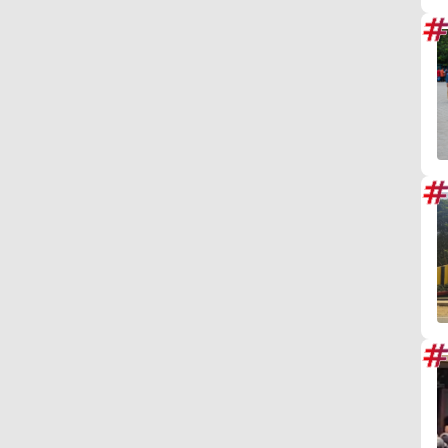
#
#
#