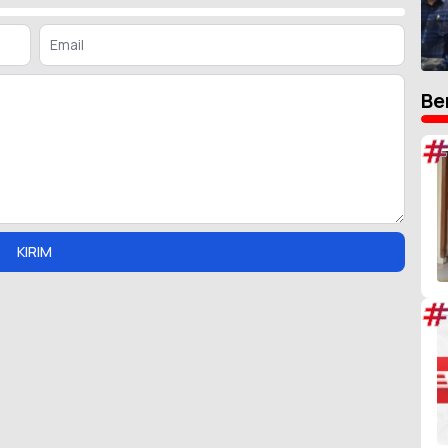
Be
#
KIRIM
#