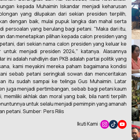
kungan kepada Muhaimin Iskandar menjadi keharusan
longan yang dilupakan dari sekian presiden terpilih,
ikan dengan baik, mulai pupuk langka dan mahal serta
di persoalan yang berulang bagi petani. "Maka dari itu,
kan dan menetapkan pilihan kepada calon presiden yang
etani, dari sekian nama calon presiden yang keluar ke
r untuk menjadi presiden 2024," katanya. Alasannya
r ini adalah nahdliyin dan PKB adalah partai politik yang
 di sana, kami meyakini mereka paham bagaimana kondisi
tani sebab petani seringkali sowan dan menceritakan
lan itu sudah sampai ke telinga Gus Muhaimin. Latar
en juga menjadi pertimbangan, sebab bagi petani kaum
, memiliki akhlak dan moral yang baik, bila nanti terpilih
 menuntunnya untuk selalu menjadi pemimpin yang amanah
 petani. Sumber: Pers Rilis
Ikuti Kami :