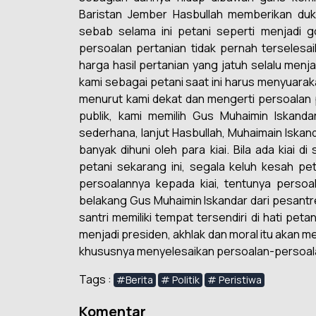
Baristan Jember Hasbullah memberikan du
sebab selama ini petani seperti menjadi go
persoalan pertanian tidak pernah terselesa
harga hasil pertanian yang jatuh selalu menja
kami sebagai petani saat ini harus menyuara
menurut kami dekat dan mengerti persoalan p
publik, kami memilih Gus Muhaimin Iskanda
sederhana, lanjut Hasbullah, Muhaimain Iskanda
banyak dihuni oleh para kiai. Bila ada kiai
petani sekarang ini, segala keluh kesah pe
persoalannya kepada kiai, tentunya persoa
belakang Gus Muhaimin Iskandar dari pesantr
santri memiliki tempat tersendiri di hati petani
menjadi presiden, akhlak dan moral itu akan
khususnya menyelesaikan persoalan-persoalan
Tags :
#Berita
# Politik
# Peristiwa
Komentar