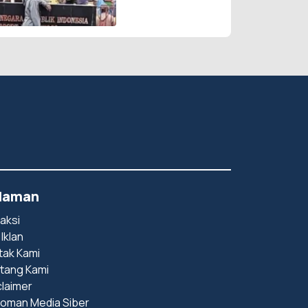
Putih Diturunkan
laman
aksi
 Iklan
tak Kami
tang Kami
claimer
oman Media Siber