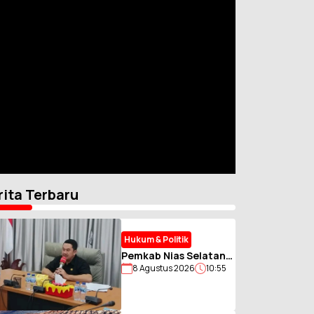
rita Terbaru
Hukum & Politik
Pemkab Nias Selatan
8 Agustus 2026
10:55
Fasilitasi
Pengumpulan Zakat
ASN Muslim, Perkuat