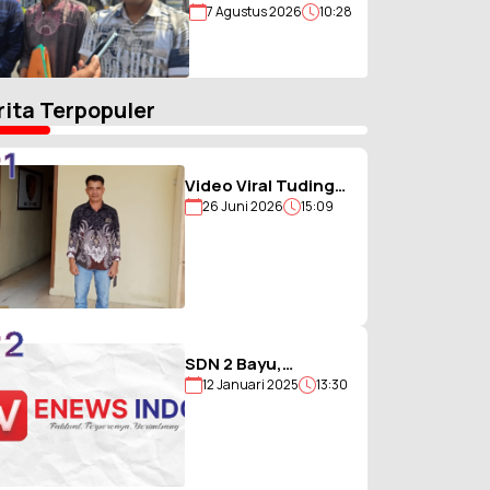
7 Agustus 2026
10:28
Terlapor, Kuasa Hukum
Minta Pembuktian
Akta Jual Beli
rita Terpopuler
1
Video Viral Tuding
26 Juni 2026
15:09
Ikut Memukul,
Kades
Hiligambukha Buka
Suara : Saya Justru
Amankan Anak
2
SDN 2 Bayu,
12 Januari 2025
13:30
Sekolah Berjargon
Guru 5G yang
Penuh Prestasi