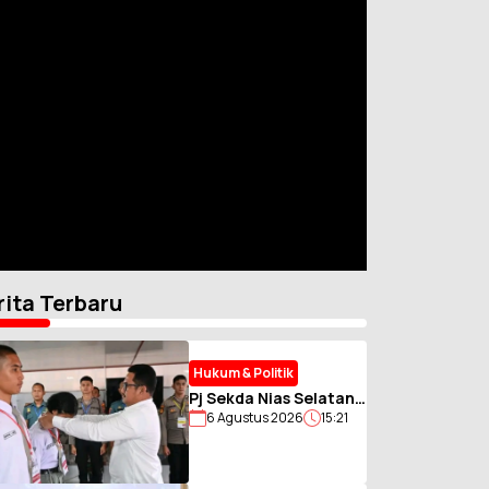
rita Terbaru
Hukum & Politik
Pj Sekda Nias Selatan
6 Agustus 2026
15:21
Gembleng Calon
Paskibraka, Tanamkan
Disiplin dan Jiwa