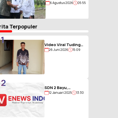
6 Agustus 2026
05:55
Nias, Gubernur Sumut
Bawa Misi Percepat
Pembangunan
rita Terpopuler
1
Video Viral Tuding
26 Juni 2026
15:09
Ikut Memukul,
Kades
Hiligambukha Buka
Suara : Saya Justru
Amankan Anak
2
SDN 2 Bayu,
12 Januari 2025
13:30
Sekolah Berjargon
Guru 5G yang
Penuh Prestasi