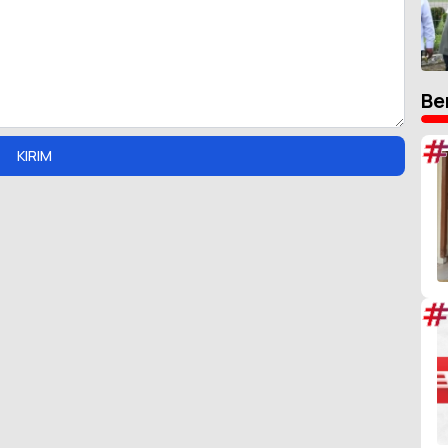
Be
#
KIRIM
#