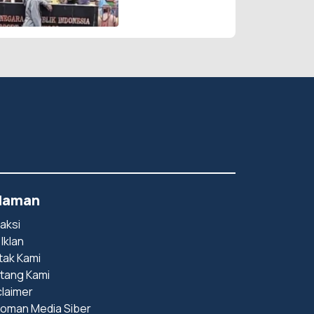
Putih Diturunkan
laman
aksi
 Iklan
tak Kami
tang Kami
claimer
oman Media Siber