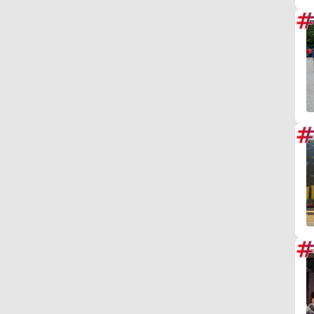
#
#
#