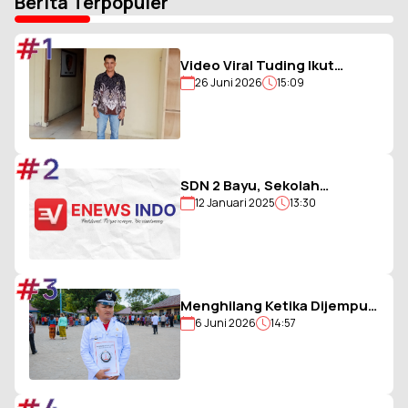
Berita Terpopuler
#1
Video Viral Tuding Ikut
26 Juni 2026
15:09
Memukul, Kades
Hiligambukha Buka Suara :
Saya Justru Amankan Anak
#2
SDN 2 Bayu, Sekolah
12 Januari 2025
13:30
Berjargon Guru 5G yang
Penuh Prestasi
#3
Menghilang Ketika Dijemput
6 Juni 2026
14:57
Paksa Polisi, Kades Balohao
Diminta Segera
Dinonaktifkan