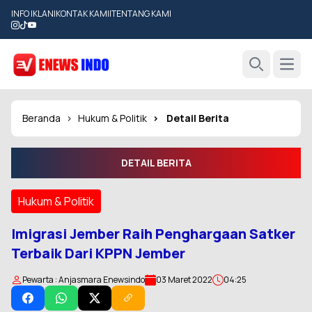
INFO IKLAN
|
KONTAK KAMI
|
TENTANG KAMI
Open
Search
Beranda
Hukum & Politik
Detail Berita
DETAIL BERITA
Hukum & Politik
Imigrasi Jember Raih Penghargaan Satker
Terbaik Dari KPPN Jember
Pewarta : Anjasmara Enewsindo
03 Maret 2022
04:25