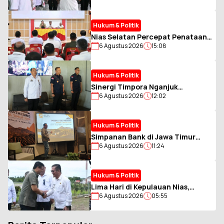
Disiplin dan Jiwa Pantang
Menyerah
Hukum & Politik
Nias Selatan Percepat Penataan
6 Agustus 2026
15:08
Kawasan Hutan, Pj Sekda Libatkan
Lintas Instansi
Hukum & Politik
Sinergi Timpora Nganjuk
6 Agustus 2026
12:02
Diperkuat, Imigrasi Kediri
Optimalkan Pengawasan Orang
Asing
Hukum & Politik
Simpanan Bank di Jawa Timur
6 Agustus 2026
11:24
Bergeser ke Nominal Besar,
Rekening di Bawah Rp2 Miliar
Tetap Dominan
Hukum & Politik
Lima Hari di Kepulauan Nias,
6 Agustus 2026
05:55
Gubernur Sumut Bawa Misi
Percepat Pembangunan