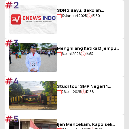
#2
SDN 2 Bayu, Sekolah
12 Januari 2025
13:30
Berjargon Guru 5G yang
Penuh Prestasi
#3
Menghilang Ketika Dijemput
6 Juni 2026
14:57
Paksa Polisi, Kades Balohao
Diminta Segera
Dinonaktifkan
#4
Studi tour SMP Negeri 1
26 Juli 2025
17:58
Ambulu Gagal, Uang Iuran
Siswa Belum Dikembalikan
#5
Ijen Mencekam, Kapolsek