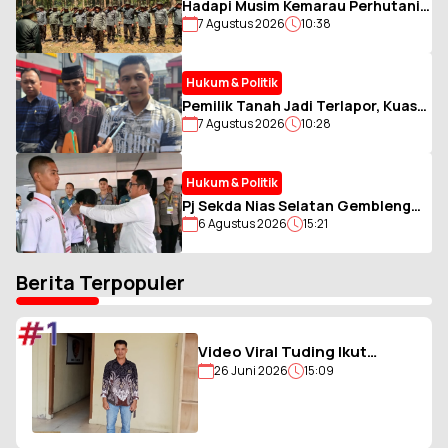
Hadapi Musim Kemarau Perhutani
7 Agustus 2026
10:38
Bondowoso Gelar Simulasi
Karhutla dan Patroli
Hukum & Politik
Pemilik Tanah Jadi Terlapor, Kuasa
7 Agustus 2026
10:28
Hukum Minta Pembuktian Akta Jual
Beli
Hukum & Politik
Pj Sekda Nias Selatan Gembleng
6 Agustus 2026
15:21
Calon Paskibraka, Tanamkan
Disiplin dan Jiwa Pantang
Menyerah
Berita Terpopuler
#1
Video Viral Tuding Ikut
26 Juni 2026
15:09
Memukul, Kades
Hiligambukha Buka Suara :
Saya Justru Amankan Anak