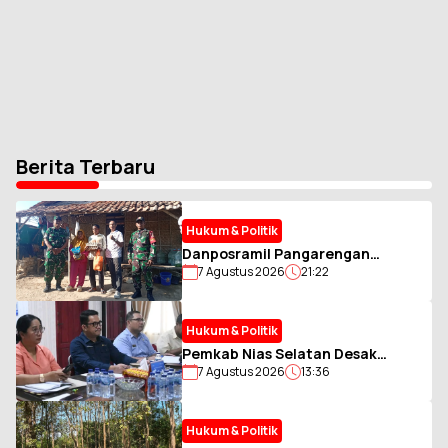
Berita Terbaru
Hukum & Politik
Danposramil Pangarengan
7 Agustus 2026
21:22
Gandeng AWAS Salurkan Bantuan
kepada Warga Membutuhkan
Hukum & Politik
Pemkab Nias Selatan Desak
7 Agustus 2026
13:36
Tambahan Kuota LPG 3 Kg, Soroti
Antrean BBM yang Ganggu
Aktivitas Warga
Hukum & Politik