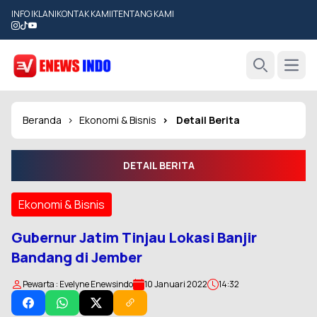
INFO IKLAN
|
KONTAK KAMI
|
TENTANG KAMI
Open
Search
Beranda
Ekonomi & Bisnis
Detail Berita
DETAIL BERITA
Ekonomi & Bisnis
Gubernur Jatim Tinjau Lokasi Banjir
Bandang di Jember
Pewarta : Evelyne Enewsindo
10 Januari 2022
14:32