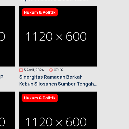
Abang Becak
Hukum & Politik
5 April, 2024
07::07
MP
Sinergitas Ramadan Berkah
Kebun Silosanen Sumber Tengah
Ajak Muspika Buka Bersama
Hukum & Politik