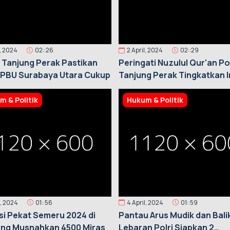
l, 2024
02::26
2 April, 2024
02::29
 Tanjung Perak Pastikan
Peringati Nuzulul Qur'an Po
SPBU Surabaya Utara Cukup
Tanjung Perak Tingkatkan 
dan Taqwa
m & Politik
Hukum & Politik
l, 2024
01::56
4 April, 2024
01::59
i Pekat Semeru 2024 di
Pantau Arus Mudik dan Bali
ng Musnahkan 4500 Miras
Lebaran Polri Siapkan 2