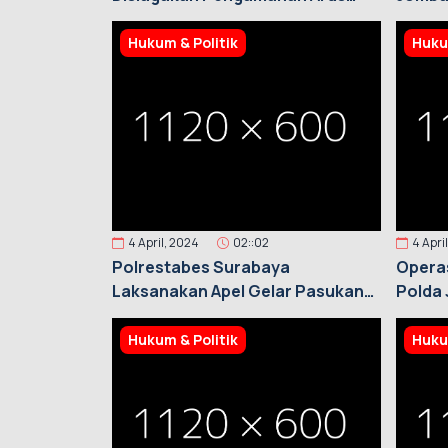
Mudik dan Balik Lebaran 2024
Hukum & Politik
Huku
4 April, 2024
02::02
4 Apri
Polrestabes Surabaya
Operas
Laksanakan Apel Gelar Pasukan
Polda 
Operasi "Ketupat Semeru 2024"
Hukum & Politik
Huku