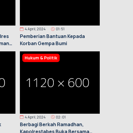
4 April, 2024
01::51
lres
Pemberian Bantuan Kepada
Iman
Korban Gempa Bumi
Hukum & Politik
4 April, 2024
02::01
k
Berbagi Berkah Ramadhan,
Kapolrestabes Buka Bersama