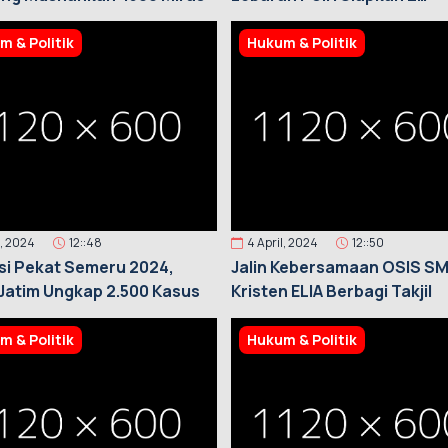
Helikopter Ambulan Udara
m & Politik
Hukum & Politik
l, 2024
12::48
4 April, 2024
12::50
i Pekat Semeru 2024,
Jalin Kebersamaan OSIS S
Jatim Ungkap 2.500 Kasus
Kristen ELIA Berbagi Takjil
m & Politik
Hukum & Politik