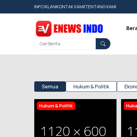
INFO IKLAN
|
KONTAK KAMI
|
TENTANG KAMI
Ber
Semua
Hukum & Politik
Ekono
Hukum & Politik
Huku