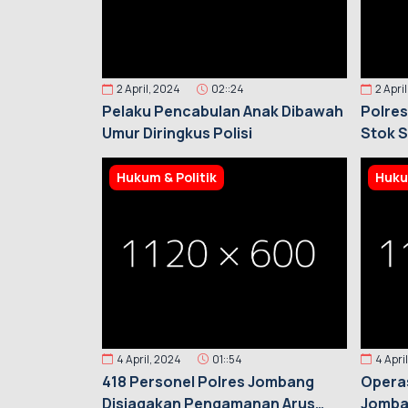
2 April, 2024
02::24
2 Apri
Pelaku Pencabulan Anak Dibawah
Polres
Umur Diringkus Polisi
Stok 
Hukum & Politik
Huku
4 April, 2024
01::54
4 Apri
418 Personel Polres Jombang
Operas
Disiagakan Pengamanan Arus
Jomba