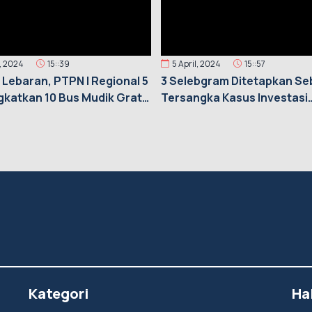
l, 2024
15::39
5 April, 2024
15::57
 Lebaran, PTPN I Regional 5
3 Selebgram Ditetapkan Se
katkan 10 Bus Mudik Gratis
Tersangka Kasus Investasi
Bodong
Kategori
Ha