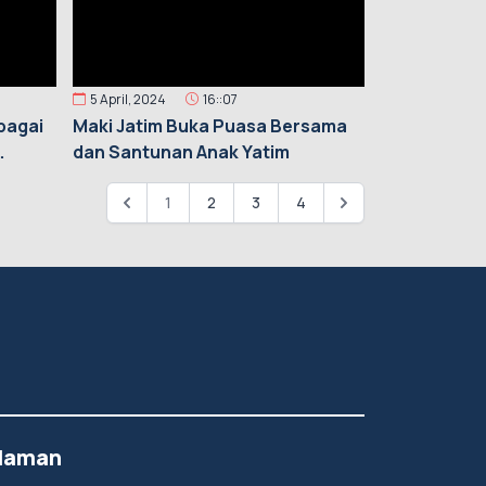
5 April, 2024
16::07
bagai
Maki Jatim Buka Puasa Bersama
dan Santunan Anak Yatim
1
2
3
4
laman