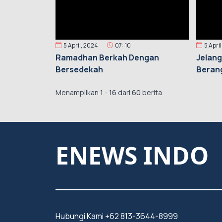
5 April, 2024
07::10
5 Apri
Ramadhan Berkah Dengan
Jelang
Bersedekah
Berang
2024
Menampilkan
1
-
16
dari
60
berita
ENEWS INDO
Hubungi Kami +62 813-3644-8999