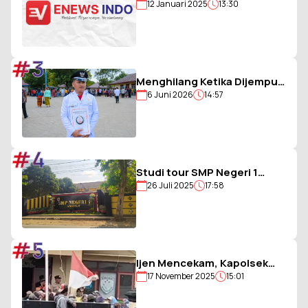
12 Januari 2025
13:30
Berjargon Guru 5G yang
Penuh Prestasi
#3
Menghilang Ketika Dijemput
6 Juni 2026
14:57
Paksa Polisi, Kades Balohao
Diminta Segera
Dinonaktifkan
#4
Studi tour SMP Negeri 1
26 Juli 2025
17:58
Ambulu Gagal, Uang Iuran
Siswa Belum Dikembalikan
#5
Ijen Mencekam, Kapolsek
17 November 2025
15:01
Sempol Disandera, Bendera
Merah Putih Diturunkan