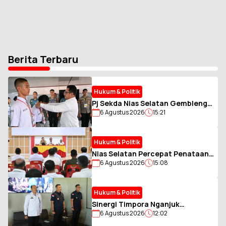
Berita Terbaru
Hukum & Politik
Pj Sekda Nias Selatan Gembleng
6 Agustus 2026
15:21
Calon Paskibraka, Tanamkan
Disiplin dan Jiwa Pantang
Menyerah
Hukum & Politik
Nias Selatan Percepat Penataan
6 Agustus 2026
15:08
Kawasan Hutan, Pj Sekda Libatkan
Lintas Instansi
Hukum & Politik
Sinergi Timpora Nganjuk
6 Agustus 2026
12:02
Diperkuat, Imigrasi Kediri
Optimalkan Pengawasan Orang