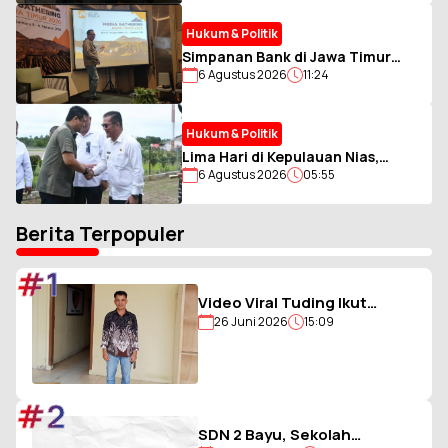
Asing
Hukum & Politik
Simpanan Bank di Jawa Timur
6 Agustus 2026
11:24
Bergeser ke Nominal Besar,
Rekening di Bawah Rp2 Miliar
Tetap Dominan
Hukum & Politik
Lima Hari di Kepulauan Nias,
6 Agustus 2026
05:55
Gubernur Sumut Bawa Misi
Percepat Pembangunan
Berita Terpopuler
#1
Video Viral Tuding Ikut
26 Juni 2026
15:09
Memukul, Kades
Hiligambukha Buka Suara :
Saya Justru Amankan Anak
#2
SDN 2 Bayu, Sekolah