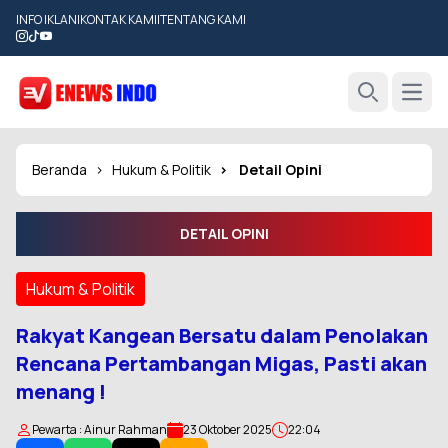
INFO IKLAN
|
KONTAK KAMI
|
TENTANG KAMI
Open
Search
Beranda
Hukum & Politik
Detail Opini
DETAIL OPINI
Hukum & Politik
Rakyat Kangean Bersatu dalam Penolakan
Rencana Pertambangan Migas, Pasti akan
menang !
Pewarta : Ainur Rahman
23 Oktober 2025
22:04